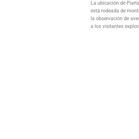
La ubicación de Piart
está rodeada de monta
la observación de ave
a los visitantes explo